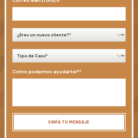
Correo electrónico
*
new
client
*
case
type
*
Como podemos ayudarte?
*
ENVÍA TU MENSAJE