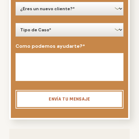
new
client
*
case
type
*
Como podemos ayudarte?
*
ENVÍA TU MENSAJE