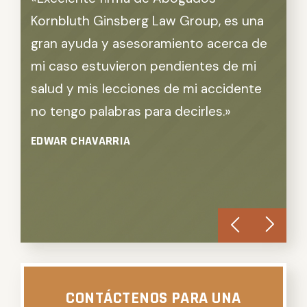
Kornbluth Ginsberg Law Group, es una
y a 
gran ayuda y asesoramiento acerca de
aten
mi caso estuvieron pendientes de mi
Trab
salud y mis lecciones de mi accidente
buen
no tengo palabras para decirles.»
traba
profe
EDWAR CHAVARRIA
reco
MISH
CONTÁCTENOS PARA UNA